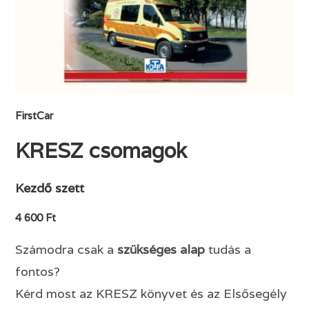
FirstCar
KRESZ csomagok
Kezdő szett
4 600 Ft
Számodra csak a
szükséges alap
tudás a
fontos?
Kérd most az KRESZ könyvet és az Elsősegély