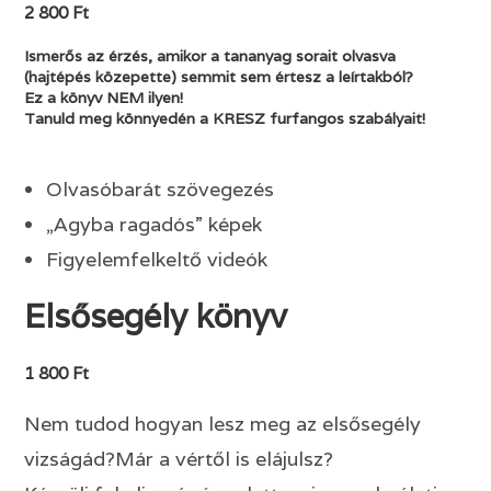
2 800 Ft
Ismerős az érzés, amikor a tananyag sorait olvasva
(hajtépés közepette) semmit sem értesz a leírtakból?
Ez a könyv NEM ilyen!
Tanuld meg könnyedén a KRESZ furfangos szabályait!
Olvasóbarát szövegezés
„Agyba ragadós” képek
Figyelemfelkeltő videók
Elsősegély könyv
1 800 Ft
Nem tudod hogyan lesz meg az elsősegély
vizságád?Már a vértől is elájulsz?