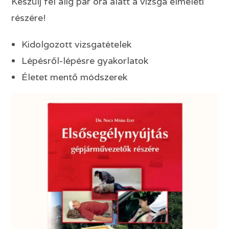
Készülj fel alig pár óra alatt a vizsga elméleti
részére!
Kidolgozott vizsgatételek
Lépésről-lépésre gyakorlatok
Életet mentő módszerek