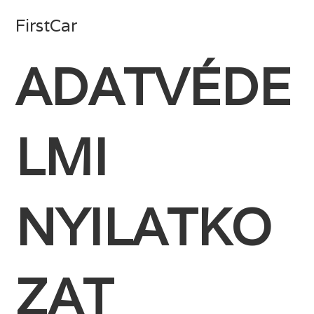
Skip
FirstCar
to
content
ADATVÉDE
LMI
NYILATKO
ZAT