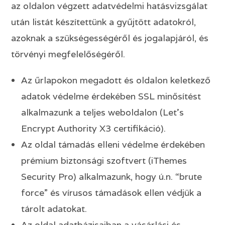
az oldalon végzett adatvédelmi hatásvizsgálat
után listát készítettünk a gyűjtött adatokról,
azoknak a szükségességéről és jogalapjáról, és
törvényi megfelelőségéről.
Az űrlapokon megadott és oldalon keletkező
adatok védelme érdekében SSL minősítést
alkalmazunk a teljes weboldalon (Let’s
Encrypt Authority X3 certifikáció).
Az oldal támadás elleni védelme érdekében
prémium biztonsági szoftvert (iThemes
Security Pro) alkalmazunk, hogy ú.n. “brute
force” és vírusos támadások ellen védjük a
tárolt adatokat.
Az oldal adatbázisaiban a vásárlási és