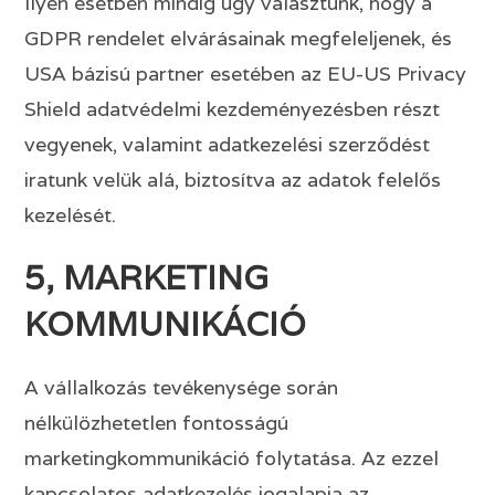
Ilyen esetben mindig úgy választunk, hogy a
GDPR rendelet elvárásainak megfeleljenek, és
USA bázisú partner esetében az EU-US Privacy
Shield adatvédelmi kezdeményezésben részt
vegyenek, valamint adatkezelési szerződést
iratunk velük alá, biztosítva az adatok felelős
kezelését.
5, MARKETING
KOMMUNIKÁCIÓ
A vállalkozás tevékenysége során
nélkülözhetetlen fontosságú
marketingkommunikáció folytatása. Az ezzel
kapcsolatos adatkezelés jogalapja az